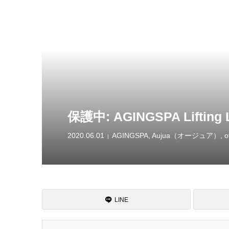
保護中: AGINGSPA Lifting L
2020.06.01
AGINGSPA
,
Aujua（オージュア）
,
o
LINE