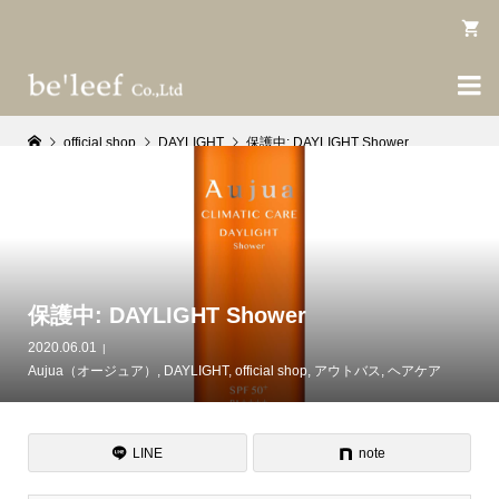

official shop
DAYLIGHT
保護中: DAYLIGHT Shower
保護中: DAYLIGHT Shower
2020.06.01
Aujua（オージュア）
,
DAYLIGHT
,
official shop
,
アウトバス
,
ヘアケア
LINE
note